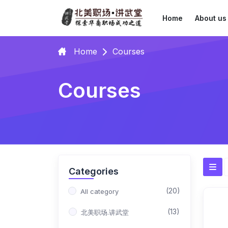
Home
About us
Home
Courses
Courses
Categories
(20)
All category
(13)
北美职场.讲武堂