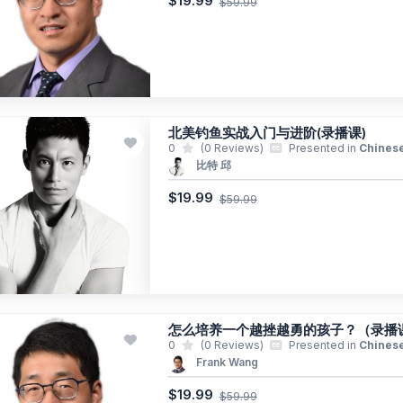
$19.99
$59.99
北美钓鱼实战入门与进阶(录播课)
0
(0 Reviews)
Presented in
Chines
比特 邱
$19.99
$59.99
怎么培养一个越挫越勇的孩子？（录播课
0
(0 Reviews)
Presented in
Chines
Frank Wang
$19.99
$59.99