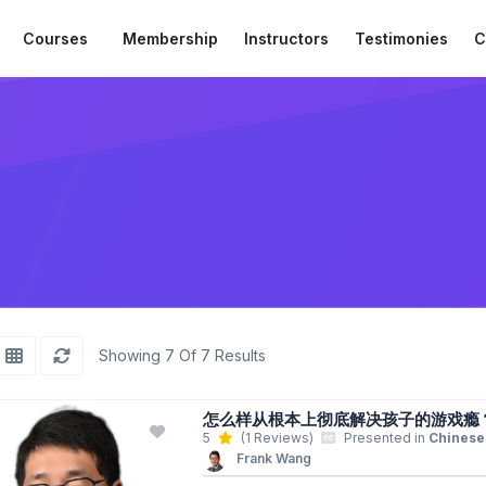
Courses
Membership
Instructors
Testimonies
C
Showing 7 Of 7 Results
怎么样从根本上彻底解决孩子的游戏瘾
5
(1 Reviews)
Presented in
Chinese
Frank Wang