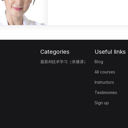
Categories
Useful links
最新AI技术学习（录播课）
Blog
All courses
Instructors
Testimonies
Sign up