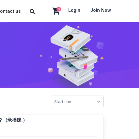
0
Login
Join Now
ontact us
Start time
？（录播课 ）