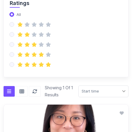
Ratings
All
Showing 1 Of 1
Start time
Results